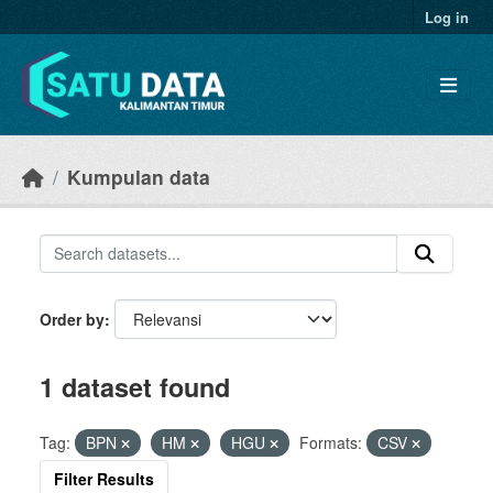
Skip to main content
Log in
Kumpulan data
Order by
1 dataset found
Tag:
BPN
HM
HGU
Formats:
CSV
Filter Results