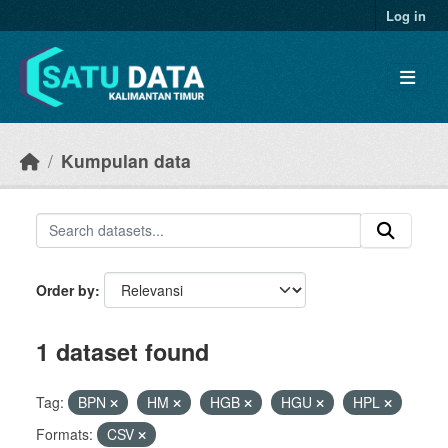
Skip to main content
Log in
Kumpulan data
Order by
1 dataset found
Tag:
BPN
HM
HGB
HGU
HPL
Formats:
CSV