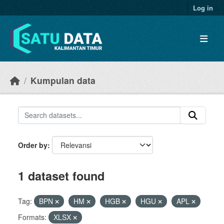
Skip to main content
Log in
Kumpulan data
Order by
1 dataset found
Tag:
BPN
HM
HGB
HGU
APL
Formats:
XLSX