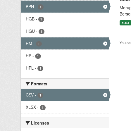
BPN
-
1
Merup
Berse
HGB
-
1
XLSX
HGU
-
1
You can
HM
-
1
HP
-
1
HPL
-
1
Formats
CSV
-
1
XLSX
-
1
Licenses