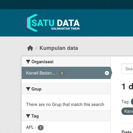
Skip to main content
Kumpulan data
Organisasi
Kanwil Badan...
-
1
1 
Grup
Tag:
There are no Grup that match this search
Kanw
Tag
APL
-
1
Data 