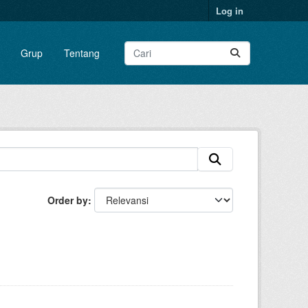
Log in
Grup
Tentang
Order by