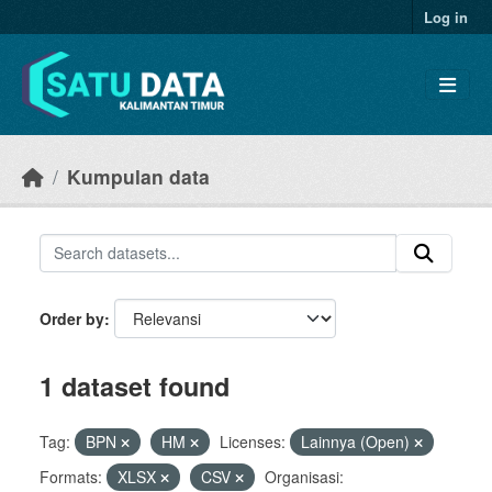
Skip to main content
Log in
Kumpulan data
Order by
1 dataset found
Tag:
BPN
HM
Licenses:
Lainnya (Open)
Formats:
XLSX
CSV
Organisasi: