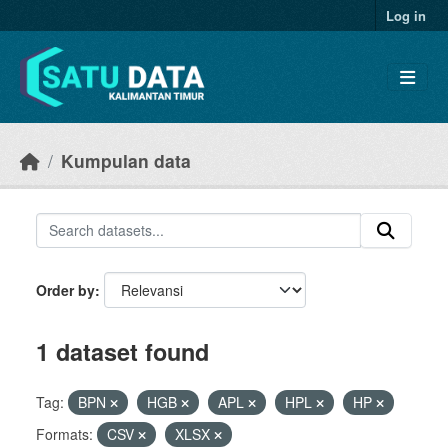
Skip to main content
Log in
Kumpulan data
Order by
1 dataset found
Tag:
BPN
HGB
APL
HPL
HP
Formats:
CSV
XLSX