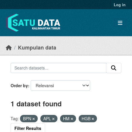
Skip to main content
Log in
Kumpulan data
Order by
1 dataset found
Tag:
BPN
APL
HM
HGB
Filter Results