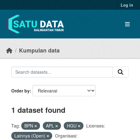
Skip to main content
Log in
Kumpulan data
Order by
1 dataset found
Tag:
BPN
APL
HGU
Licenses:
Lainnya (Open)
Organisasi: