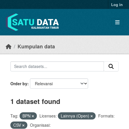
Skip to main content
Log in
Kumpulan data
Order by
1 dataset found
Tag:
BPN
Licenses:
Lainnya (Open)
Formats:
CSV
Organisasi: