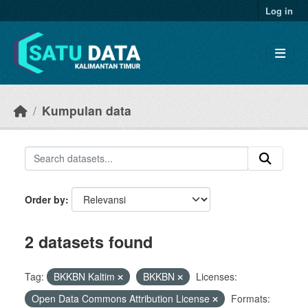
Skip to main content
Log in
Kumpulan data
Order by
2 datasets found
Tag:
BKKBN Kaltim
BKKBN
Licenses:
Open Data Commons Attribution License
Formats: