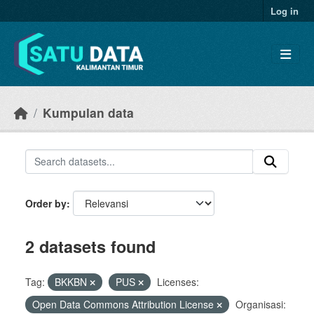
Skip to main content
Log in
Kumpulan data
Order by
2 datasets found
Tag:
BKKBN
PUS
Licenses:
Open Data Commons Attribution License
Organisasi: