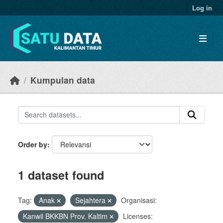
Skip to main content
Log in
Kumpulan data
Order by
1 dataset found
Tag:
Anak
Sejahtera
Organisasi:
Kanwil BKKBN Prov. Kaltim
Licenses: