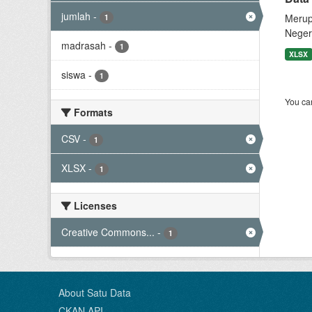
jumlah
-
Merup
1
Neger
madrasah
-
1
XLSX
siswa
-
1
You can
Formats
CSV
-
1
XLSX
-
1
Licenses
Creative Commons...
-
1
About Satu Data
CKAN API