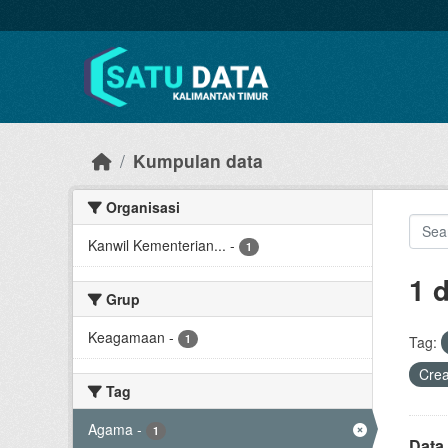
Skip to main content
Kumpulan data
Organisasi
Kanwil Kementerian...
-
1
1 
Grup
Keagamaan
-
1
Tag:
Cre
Tag
Agama
-
1
Data