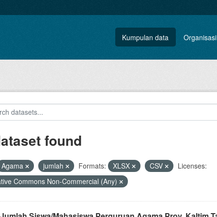
Kumpulan data
Organisasi
dataset found
Agama
jumlah
Formats:
XLSX
CSV
Licenses:
ative Commons Non-Commercial (Any)
 Jumlah Siswa/Mahasiswa Perguruan Agama Prov. Kaltim T