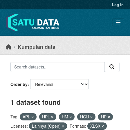
Skip to main content
Log in
Kumpulan data
Order by
1 dataset found
Tag:
APL
HPL
HM
HGU
HP
Licenses:
Lainnya (Open)
Formats:
XLSX