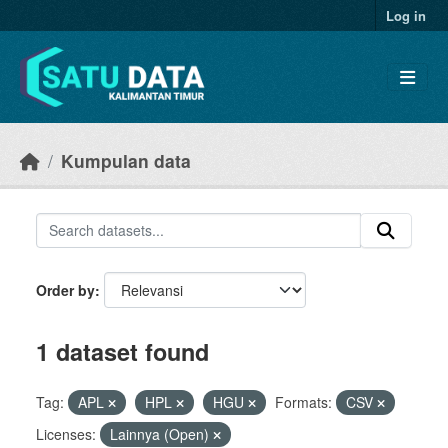
Skip to main content
Log in
Kumpulan data
Order by
1 dataset found
Tag:
APL
HPL
HGU
Formats:
CSV
Licenses:
Lainnya (Open)