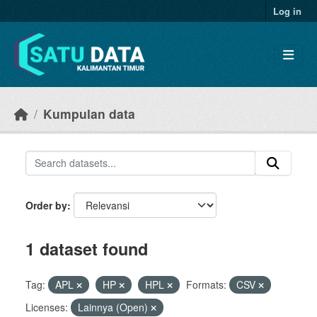
Skip to main content
Log in
Kumpulan data
Order by
1 dataset found
Tag:
APL
HP
HPL
Formats:
CSV
Licenses:
Lainnya (Open)