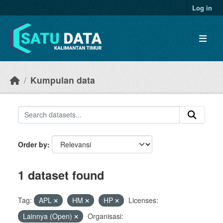
Skip to main content
Log in
Kumpulan data
Order by
1 dataset found
Tag:
APL
HM
HP
Licenses:
Lainnya (Open)
Organisasi: