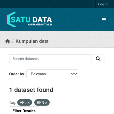
Skip to main content
Log in
Kumpulan data
Order by
1 dataset found
Tag:
APL
BPN
Filter Results