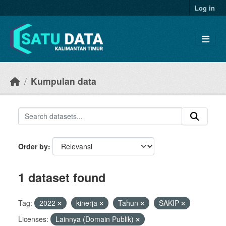
Skip to main content
Log in
Kumpulan data
Order by
1 dataset found
Tag:
2022
kinerja
Tahun
SAKIP
Licenses:
Lainnya (Domain Publik)