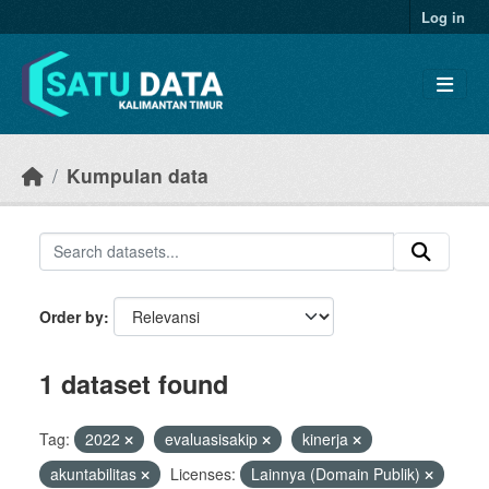
Skip to main content
Log in
Kumpulan data
Order by
1 dataset found
Tag:
2022
evaluasisakip
kinerja
akuntabilitas
Licenses:
Lainnya (Domain Publik)