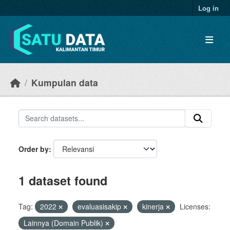
Skip to main content
Log in
Kumpulan data
Order by
1 dataset found
Tag:
2022
evaluasisakip
kinerja
Licenses:
Lainnya (Domain Publik)