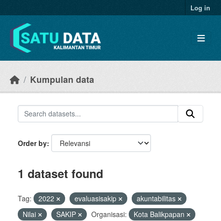
Skip to main content
Log in
Kumpulan data
Order by
1 dataset found
Tag:
2022
evaluasisakip
akuntabilitas
Nilai
SAKIP
Organisasi:
Kota Balikpapan