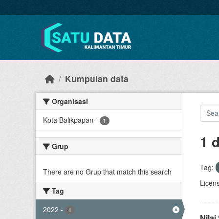
Skip to main content
Kumpulan data
Organisasi
Kota Balikpapan
-
1
1 
Grup
Tag:
There are no Grup that match this search
Licen
Tag
2022
-
1
Nila