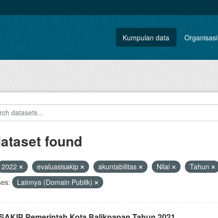
Kumpulan data
Organisasi
dataset found
2022
evaluasisakip
akuntabilitas
Nilai
Tahun
ses:
Lainnya (Domain Publik)
i SAKIP Pemerintah Kota Balikpapan Tahun 2021