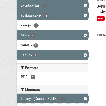
akuntabilitas
-
1
SAKIP
implem
evaluasisakip
-
1
PDF
kinerja
-
1
You can
Nilai
-
1
SAKIP
-
1
Tahun
-
1
Formats
PDF
-
1
Licenses
Lainnya (Domain Publik)
-
1