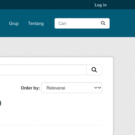
Log in
Grup
Tentang
Order by