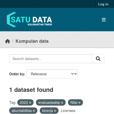
Skip to main content
Log in
Kumpulan data
Order by
1 dataset found
Tag:
2022
evaluasisakip
Nilai
akuntabilitas
kinerja
Licenses: