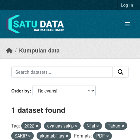
Skip to main content
Log in
Kumpulan data
Order by
1 dataset found
Tag:
2022
evaluasisakip
Nilai
Tahun
SAKIP
akuntabilitas
Formats:
PDF