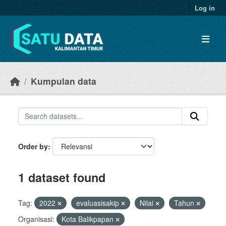
Skip to main content
Log in
Kumpulan data
Order by
1 dataset found
Tag:
2022
evaluasisakip
Nilai
Tahun
Organisasi:
Kota Balikpapan