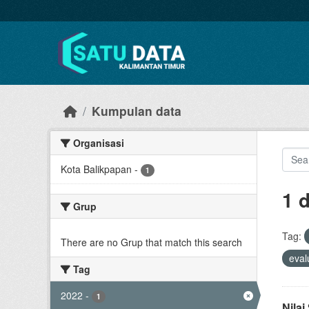
Skip to main content
Kumpulan data
Organisasi
Kota Balikpapan
-
1
1 
Grup
Tag:
There are no Grup that match this search
eval
Tag
2022
-
1
Nila