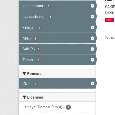
akuntabilitas
-
1
SAKIP
implem
evaluasisakip
-
1
PDF
kinerja
-
1
You can
Nilai
-
1
SAKIP
-
1
Tahun
-
1
Formats
PDF
-
1
Licenses
Lainnya (Domain Publik)
-
1