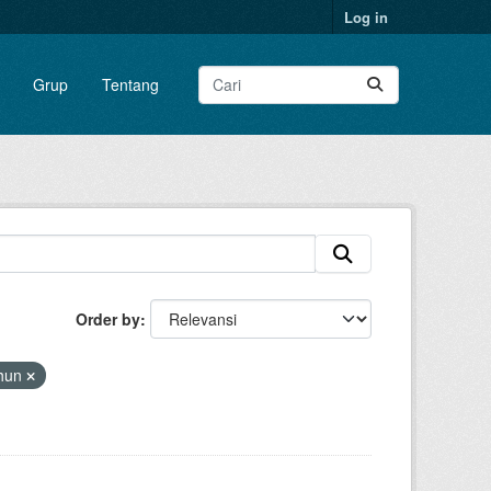
Log in
Grup
Tentang
Order by
hun