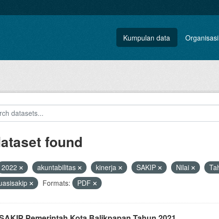
Kumpulan data
Organisasi
dataset found
2022
akuntabilitas
kinerja
SAKIP
Nilai
Ta
uasisakip
Formats:
PDF
i SAKIP Pemerintah Kota Balikpapan Tahun 2021