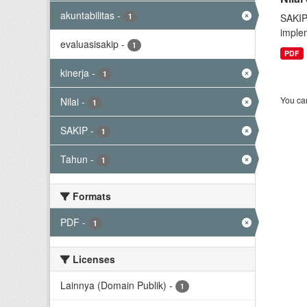
akuntabilitas
-
1
SAKIP
implem
evaluasisakip
-
1
PDF
kinerja
-
1
You can
Nilai
-
1
SAKIP
-
1
Tahun
-
1
Formats
PDF
-
1
Licenses
Lainnya (Domain Publik)
-
1