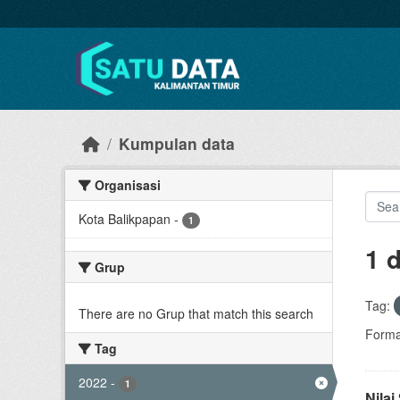
Skip to main content
Kumpulan data
Organisasi
Kota Balikpapan
-
1
1 
Grup
Tag:
There are no Grup that match this search
Forma
Tag
2022
-
1
Nila