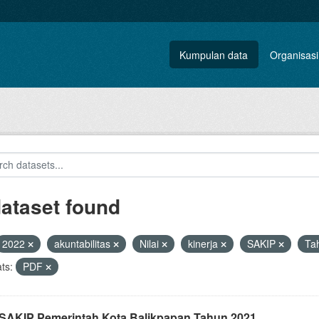
Kumpulan data
Organisasi
dataset found
2022
akuntabilitas
Nilai
kinerja
SAKIP
Ta
ts:
PDF
i SAKIP Pemerintah Kota Balikpapan Tahun 2021