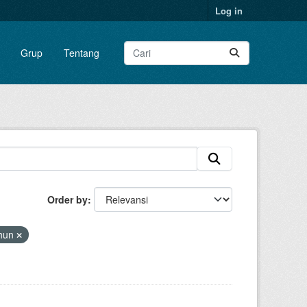
Log in
Grup
Tentang
Order by
hun