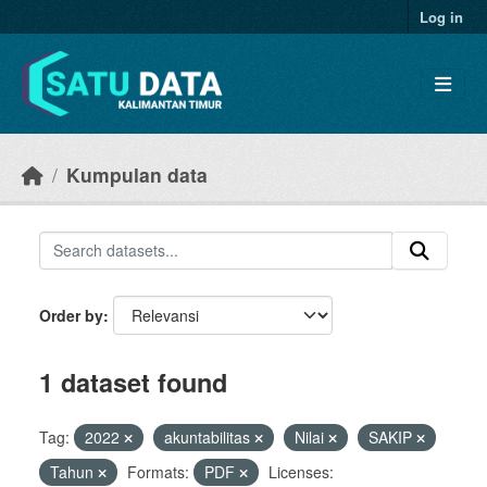
Skip to main content
Log in
Kumpulan data
Order by
1 dataset found
Tag:
2022
akuntabilitas
Nilai
SAKIP
Tahun
Formats:
PDF
Licenses: