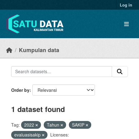
Skip to main content
Log in
Kumpulan data
Order by
1 dataset found
Tag:
2022
Tahun
SAKIP
evaluasisakip
Licenses: