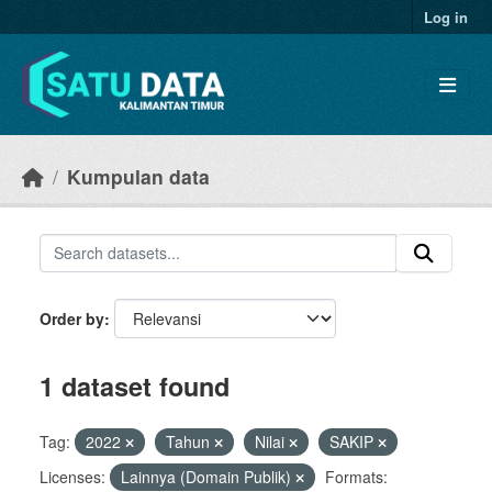
Skip to main content
Log in
Kumpulan data
Order by
1 dataset found
Tag:
2022
Tahun
Nilai
SAKIP
Licenses:
Lainnya (Domain Publik)
Formats: