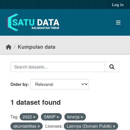
Skip to main content
Log in
Kumpulan data
Order by
1 dataset found
Tag:
2022
SAKIP
kinerja
akuntabilitas
Licenses:
Lainnya (Domain Publik)