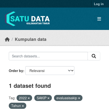
Skip to main content
Log in
Kumpulan data
Order by
1 dataset found
Tag:
2022
SAKIP
evaluasisakip
Tahun