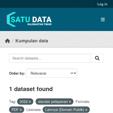
Skip to main content
Log in
Kumpulan data
Order by
1 dataset found
Tag:
2022
standar pelayanan
Formats:
PDF
Licenses:
Lainnya (Domain Publik)