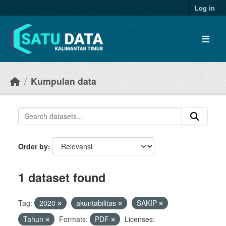
Skip to main content
Log in
Kumpulan data
Order by
1 dataset found
Tag:
2020
akuntabilitas
SAKIP
Tahun
Formats:
PDF
Licenses: