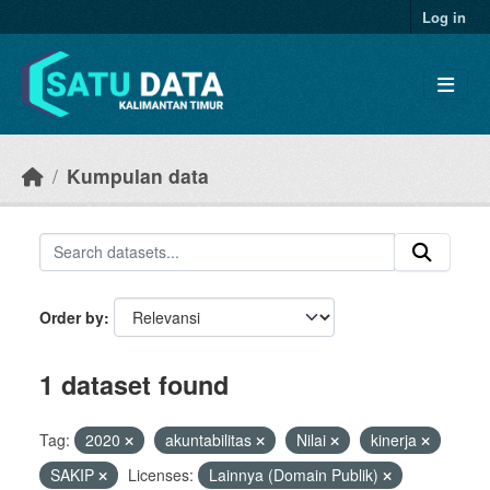
Skip to main content
Log in
Kumpulan data
Order by
1 dataset found
Tag:
2020
akuntabilitas
Nilai
kinerja
SAKIP
Licenses:
Lainnya (Domain Publik)