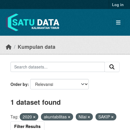
Skip to main content
Log in
Kumpulan data
Order by
1 dataset found
Tag:
2020
akuntabilitas
Nilai
SAKIP
Filter Results