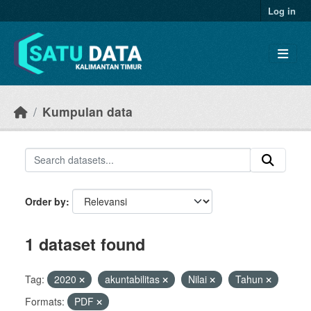
Skip to main content
Log in
Kumpulan data
Order by
1 dataset found
Tag:
2020
akuntabilitas
Nilai
Tahun
Formats:
PDF