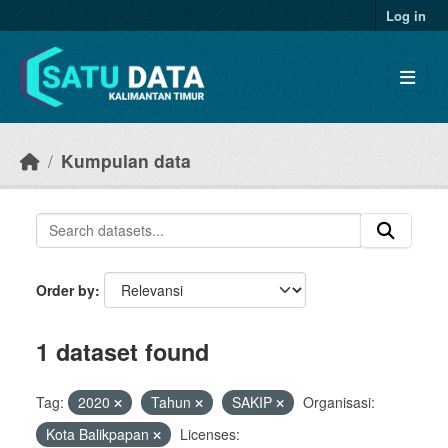
Skip to main content
Log in
Kumpulan data
Order by
1 dataset found
Tag:
2020
Tahun
SAKIP
Organisasi:
Kota Balikpapan
Licenses: