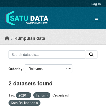
Skip to main content
Log in
Kumpulan data
Order by
2 datasets found
Tag:
2020
Tahun
Organisasi:
Kota Balikpapan