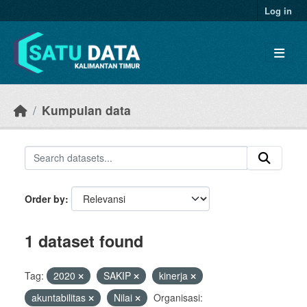
Skip to main content
Log in
Kumpulan data
Order by
1 dataset found
Tag:
2020
SAKIP
kinerja
akuntabilitas
Nilai
Organisasi: