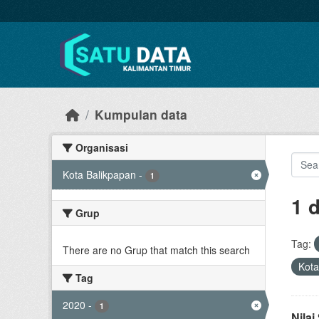
Skip to main content
Kumpulan data
Organisasi
Kota Balikpapan
-
1
1 
Grup
Tag:
There are no Grup that match this search
Kota
Tag
2020
-
1
Nila