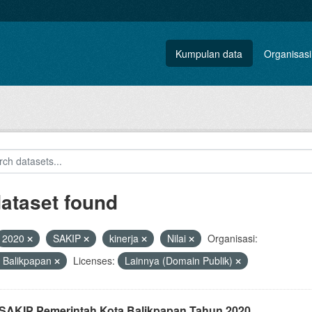
Kumpulan data
Organisasi
dataset found
2020
SAKIP
kinerja
Nilai
Organisasi:
 Balikpapan
Licenses:
Lainnya (Domain Publik)
i SAKIP Pemerintah Kota Balikpapan Tahun 2020