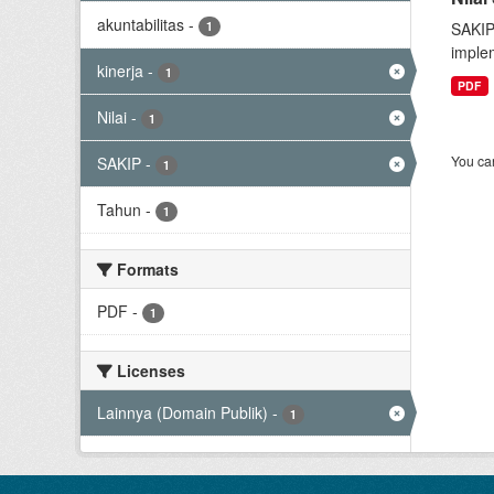
akuntabilitas
-
1
SAKIP
implem
kinerja
-
1
PDF
Nilai
-
1
You can
SAKIP
-
1
Tahun
-
1
Formats
PDF
-
1
Licenses
Lainnya (Domain Publik)
-
1