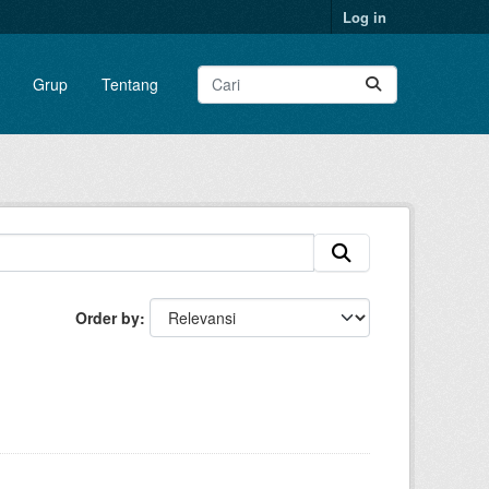
Log in
Grup
Tentang
Order by