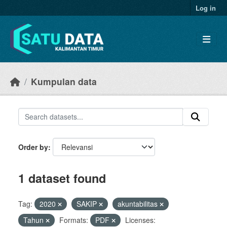
Skip to main content
Log in
Kumpulan data
Order by
1 dataset found
Tag:
2020
SAKIP
akuntabilitas
Tahun
Formats:
PDF
Licenses: