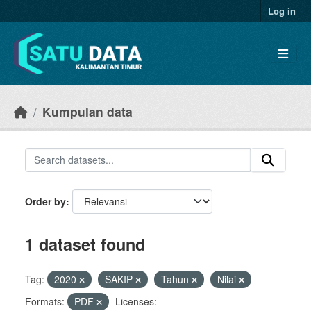
Skip to main content
Log in
Kumpulan data
Order by
1 dataset found
Tag:
2020
SAKIP
Tahun
Nilai
Formats:
PDF
Licenses: