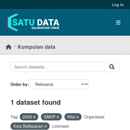
Skip to main content
Log in
Kumpulan data
Order by
1 dataset found
Tag:
2020
SAKIP
Nilai
Organisasi:
Kota Balikpapan
Licenses: