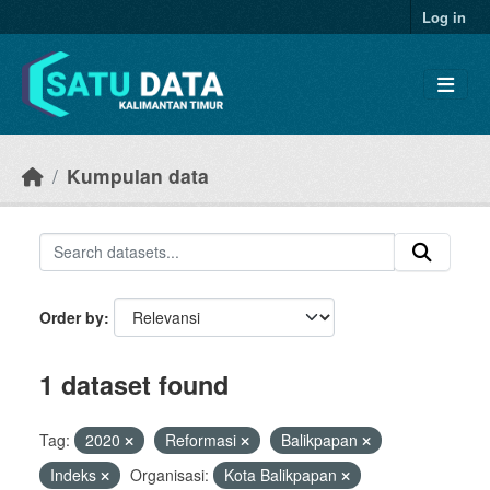
Skip to main content
Log in
Kumpulan data
Order by
1 dataset found
Tag:
2020
Reformasi
Balikpapan
Indeks
Organisasi:
Kota Balikpapan