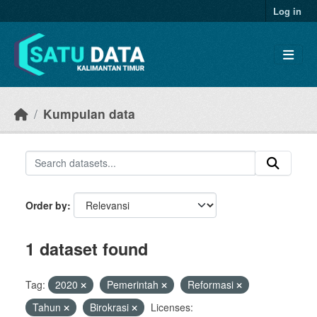
Skip to main content
Log in
Kumpulan data
Order by
1 dataset found
Tag:
2020
Pemerintah
Reformasi
Tahun
Birokrasi
Licenses: