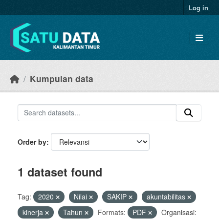
Skip to main content
Log in
Kumpulan data
Order by
1 dataset found
Tag:
2020
Nilai
SAKIP
akuntabilitas
kinerja
Tahun
Formats:
PDF
Organisasi: