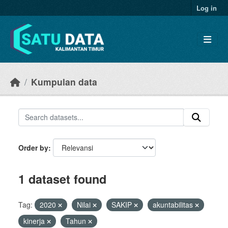
Skip to main content
Log in
Kumpulan data
Order by
1 dataset found
Tag:
2020
Nilai
SAKIP
akuntabilitas
kinerja
Tahun