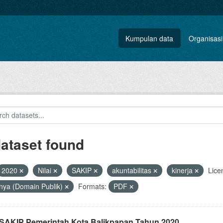
Kumpulan data
Organisasi
dataset found
2020
Nilai
SAKIP
akuntabilitas
kinerja
Lice
nya (Domain Publik)
Formats:
PDF
i SAKIP Pemerintah Kota Balikpapan Tahun 2020