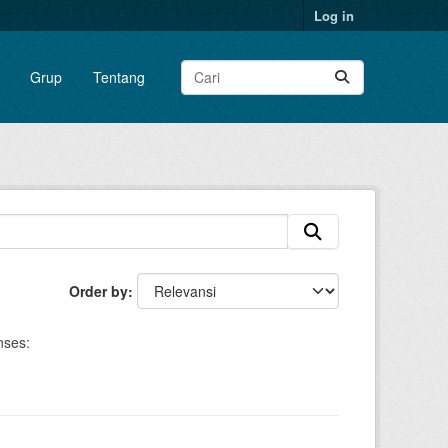
Log in
Grup
Tentang
Order by
nses: