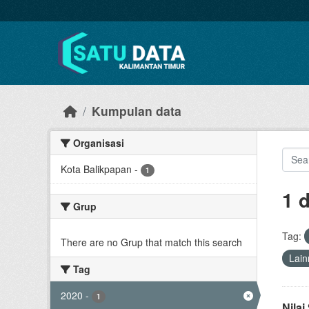
Skip to main content
Kumpulan data
Organisasi
Kota Balikpapan
-
1
1 
Grup
Tag:
There are no Grup that match this search
Lain
Tag
2020
-
1
Nila