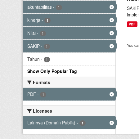
akuntabilitas
-
1
SAKIP
implem
kinerja
-
1
PDF
Nilai
-
1
You can
SAKIP
-
1
Tahun
-
1
Show Only Popular Tag
Formats
PDF
-
1
Licenses
Lainnya (Domain Publik)
-
1